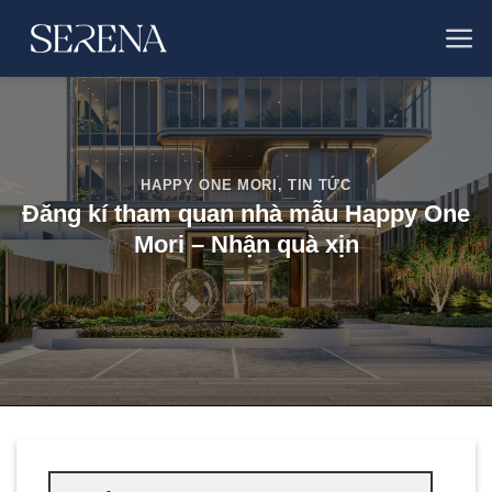
Bỏ
qua
nội
dung
HAPPY ONE MORI
,
TIN TỨC
Đăng kí tham quan nhà mẫu Happy One
Mori – Nhận quà xịn