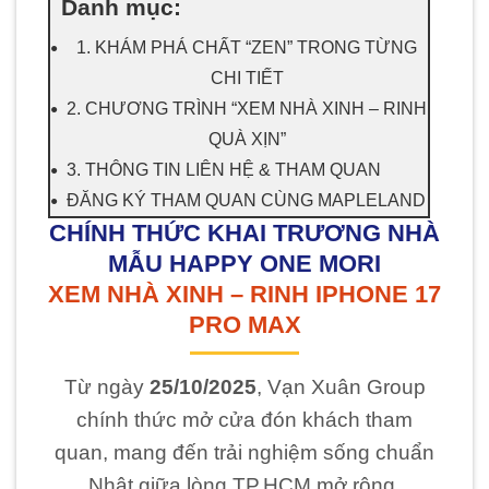
Danh mục:
1. KHÁM PHÁ CHẤT “ZEN” TRONG TỪNG
CHI TIẾT
2. CHƯƠNG TRÌNH “XEM NHÀ XINH – RINH
QUÀ XỊN”
3. THÔNG TIN LIÊN HỆ & THAM QUAN
ĐĂNG KÝ THAM QUAN CÙNG MAPLELAND
CHÍNH THỨC KHAI TRƯƠNG NHÀ
MẪU HAPPY ONE MORI
XEM NHÀ XINH – RINH IPHONE 17
PRO MAX
Từ ngày
25/10/2025
, Vạn Xuân Group
chính thức mở cửa đón khách tham
quan, mang đến trải nghiệm sống chuẩn
Nhật giữa lòng TP.HCM mở rộng.