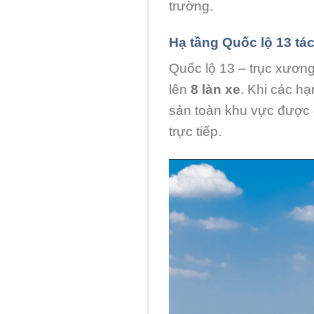
trường.
Hạ tầng Quốc lộ 13 tác
Quốc lộ 13 – trục xươn
lên
8 làn xe
. Khi các h
sản toàn khu vực được d
trực tiếp.