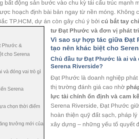
ng bất động sản bước vào chu kỳ tái cấu trúc mạnh 
ược hoạch định bài bản ngay từ nền móng. Không chỉ
Bắc TP.HCM, dự án còn gây chú ý bởi
cú bắt tay c
tư Đạt Phước và đơn vị phát tr
Vì sao sự hợp tác giữa Đạt
ạt Phước &
tạo nên khác biệt cho Seren
ệt cho Serena
Chủ đầu tư Đạt Phước là ai và đ
Serena Riverside?
 và đóng vai trò gì
Đạt Phước là doanh nghiệp phát 
thị trường đánh giá cao nhờ
pháp
riển Serena
lực tài chính ổn định và cam kế
Serena Riverside, Đạt Phước giữ va
lựa chọn thời điểm
hoàn thiện quỹ đất sạch, pháp lý
tăng trưởng mới của
xây dựng – những yếu tố quyết địn