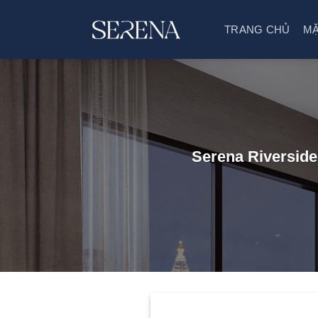
Bỏ
TRANG CHỦ
MẶ
qua
nội
dung
Serena Riversid