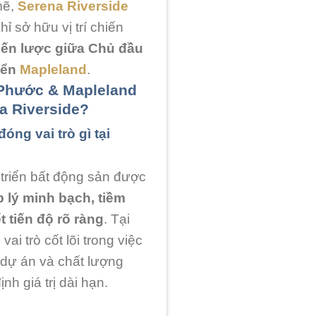
mẽ,
Serena Riverside
 sở hữu vị trí chiến
hiến lược giữa Chủ đầu
iển
Mapleland
.
 Phước & Mapleland
a Riverside?
óng vai trò gì tại
triển bất động sản được
 lý minh bạch, tiềm
t tiến độ rõ ràng
. Tại
i trò cốt lõi trong việc
 dự án và chất lượng
h giá trị dài hạn.